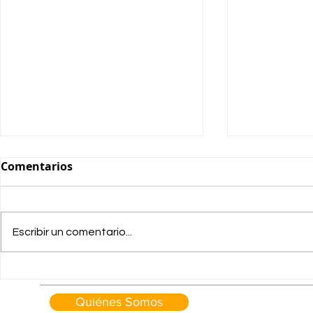
Comentarios
Escribir un comentario...
¡Vuelta a la carretera y
NUEVA FLO
descuento especial del
ALQUILER:
Quiénes Somos
10%!