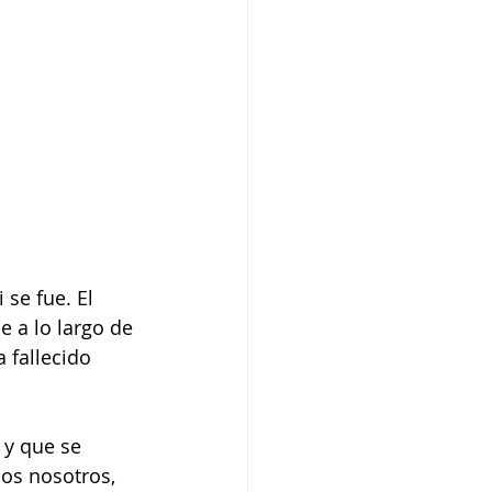
 se fue. El 
 a lo largo de 
a fallecido 
 y que se 
dos nosotros, 