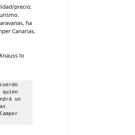
idad/precio; 
urismo. 
aravanas, ha 
mper Canarias, 
 Knauss lo 
uerdo 
quien 
ndrá un 
s 
amper 