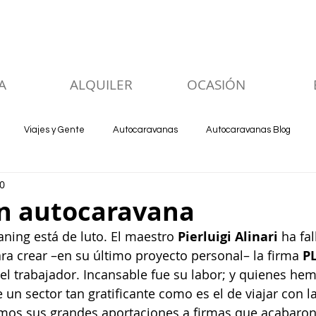
A
ALQUILER
OCASIÓN
Viajes y Gente
Autocaravanas
Autocaravanas Blog
0
en autocaravana
ning está de luto. El maestro 
Pierluigi Alinari
 ha fa
a crear –en su último proyecto personal– la firma 
P
del trabajador. Incansable fue su labor; y quienes he
 un sector tan gratificante como es el de viajar con l
amos sus grandes aportaciones a firmas que acabaron