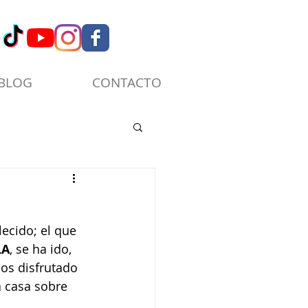
BLOG
CONTACTO
llecido; el que 
LA
, se ha ido, 
mos disfrutado 
a casa sobre 
 