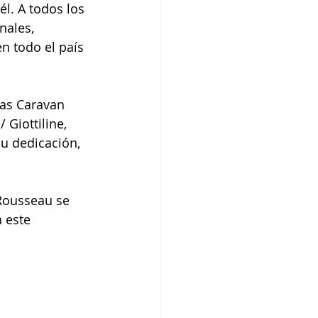
l. A todos los 
nales, 
en todo el país 
cas Caravan 
 Giottiline, 
su dedicación, 
Rousseau se 
 este 