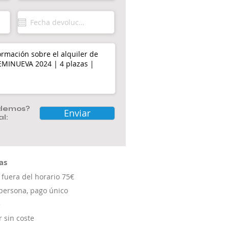
yudemos?
Enviar
al:
as
fuera del horario
75€
persona, pago único
e
r sin coste