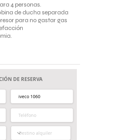
para 4 personas.
bbina de ducha separada
presor para no gastar gas
lefacción
omia.
IÓN DE RESERVA