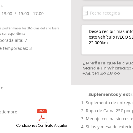
n:
 - 13:00 /
15:00 - 17:00
se podrán hacer los 365 días del año fuera
o correspondiente.
orada alta: 7
e temporadas: 3
¿ Prefiere que le a
Mande un whatsapp 
+34 919 49 48 00
ro
Suplementos y extr
​
Suplemento de entrega 
Ropa de Cama 25€ por 
eptiembre
Menaje cocina sin cost
Condiciones Contrato Alquiler
Sillas y mesa de exterio