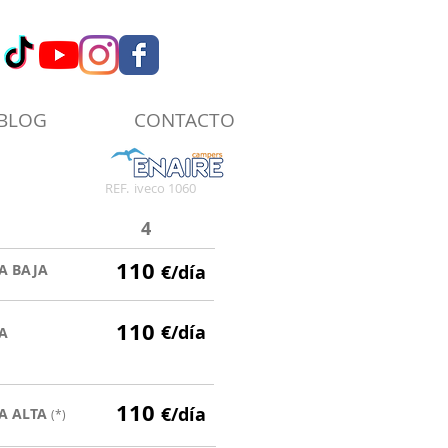
BLOG
CONTACTO
REF.
iveco 1060
4
110
A BAJA
€/día
110
€/día
A
110
€/día
A ALTA
(*)