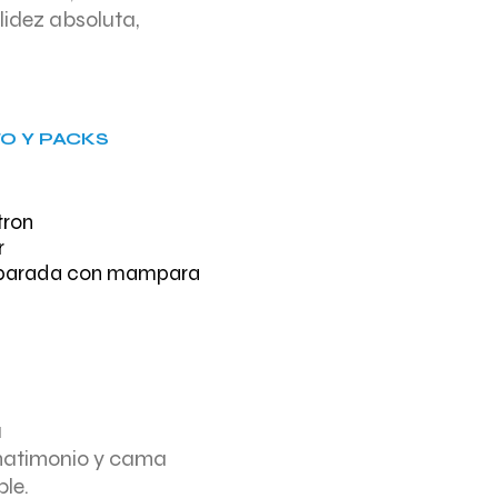
lidez absoluta,
O Y PACKS
tron
r
eparada con mampara
a
matimonio y cama
le.