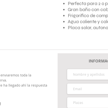
Perfecta para 2 o 
Gran baño con ca
Frigorifico de com
Agua caliente y ca
Placa solar, auton
INFORMAC
e enviaremos toda la
erva.
le ha llegado ahí la respuesta
R