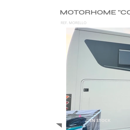
MOTORHOME "C
REF.
MORELLO
EN STOCK