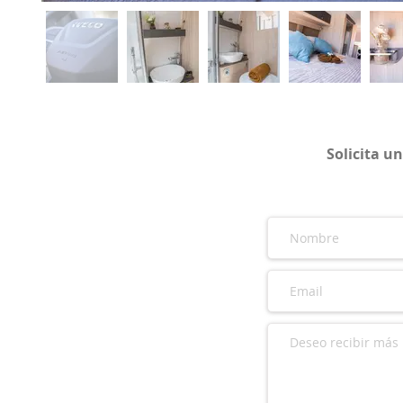
Solicita u