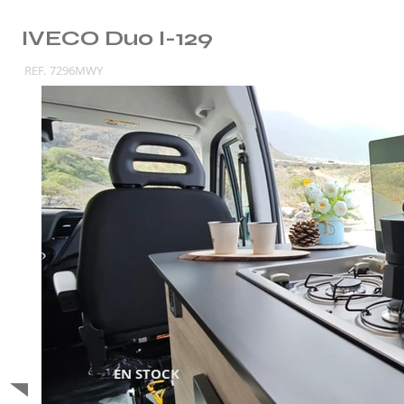
IVECO Duo I-129
REF.
7296MWY
EN STOCK