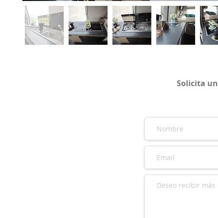
Solicita u