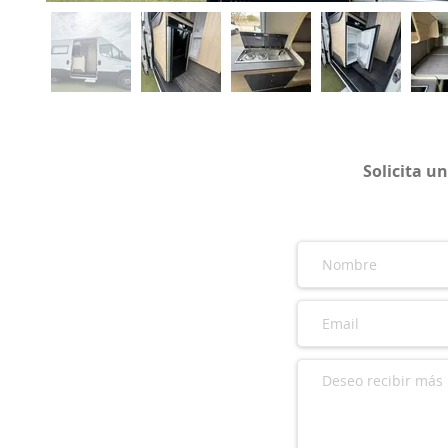
Solicita u