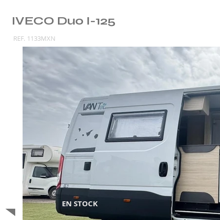
IVECO Duo I-125
REF.
1133MXN
EN STOCK