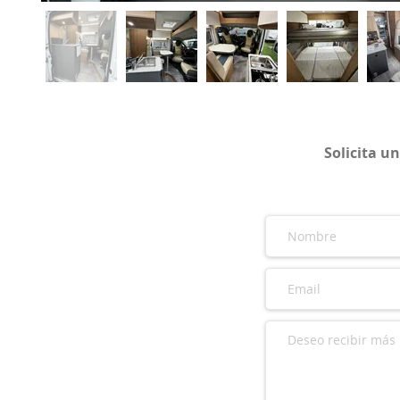
Solicita u