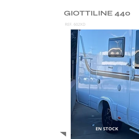
GIOTTILINE 440
REF.
602XD
EN STOCK