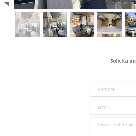
Solicita u