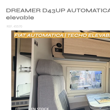
DREAMER D43UP AUTOMATICA 
elevable
REF.
45570
FIAT AUTOMATICA | TECHO ELEVABL
EN STOCK