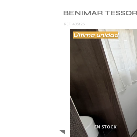
BENIMAR TESSORO
REF.
495t26
Última unidad
EN STOCK