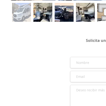
Solicita u