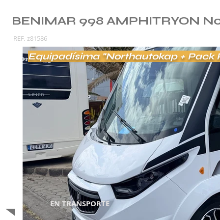
BENIMAR 998 AMPHITRYON No
REF.
z81586
Equipadísima "Northautokap + Pack 
EN TRANSPORTE