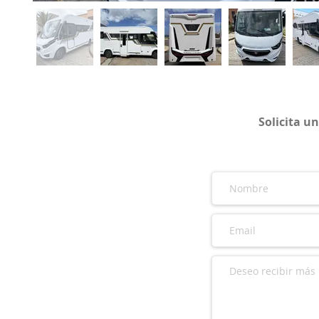
Solicita u