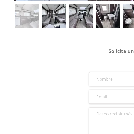
Solicita u