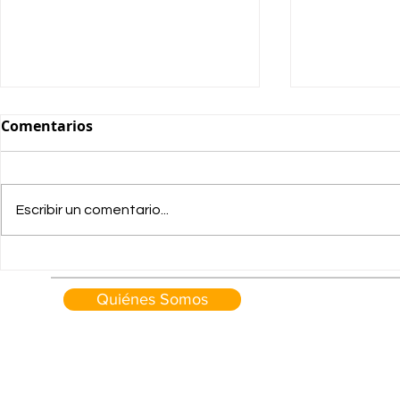
Comentarios
Escribir un comentario...
OFERTAS B
AGOSTO Giottiline "Fin de
temporada" hasta
Quiénes Somos
-3.000,00€ de descuento.