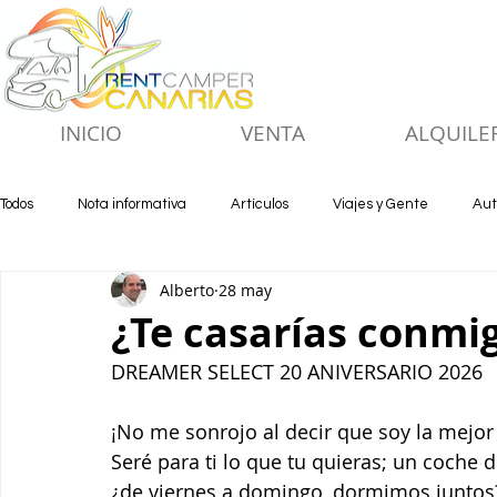
INICIO
VENTA
ALQUILE
Todos
Nota informativa
Artículos
Viajes y Gente
Aut
Alberto
28 may
¿Te casarías conmi
DREAMER SELECT 20 ANIVERSARIO 2026
¡No me sonrojo al decir que soy la mej
Seré para ti lo que tu quieras; un coche d
¿de viernes a domingo, dormimos juntos