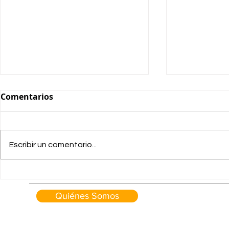
Comentarios
Escribir un comentario...
OFERTAS B
AGOSTO Giottiline "Fin de
temporada" hasta
Quiénes Somos
-3.000,00€ de descuento.