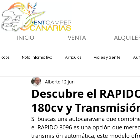
INICIO
VENTA
ALQUILE
Todos
Nota informativa
Artículos
Viajes y Gente
Aut
Alberto
12 jun
Descubre el RAPIDO
180cv y Transmisió
Si buscas una autocaravana que combine 
el RAPIDO 8096 es una opción que merece
transmisión automática, este modelo ofr