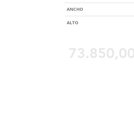
ANCHO
ALTO
73.850,0
IGIC y matriculación incluido