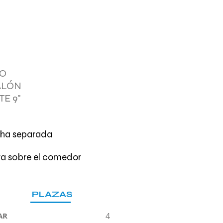
IO
ALÓN
E 9"
cha separada
ra sobre el comedor
PLAZAS
AR
4