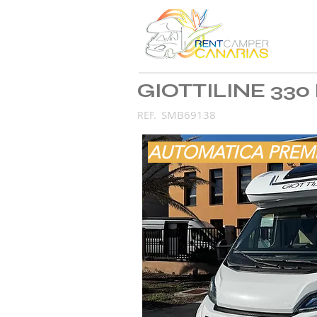
GIOTTILINE 33
SMB69138
REF.
AUTOMATICA PREM