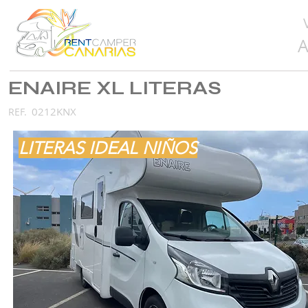
A
ENAIRE XL LITERAS
0212KNX
REF.
LITERAS IDEAL NIÑOS