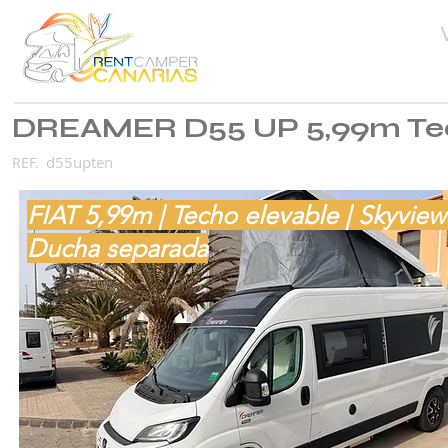
DREAMER D55 UP 5,99m Tec
d55upten
REF.
FIAT 5,99m | Techo elevable | Skyview 
Ducha separada