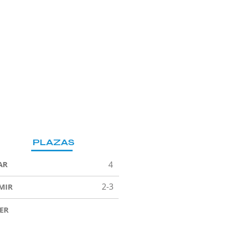
PLAZAS
AR
4
2-3
MIR
ER