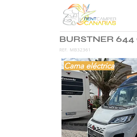
BURSTNER 644 C
MB32361
REF.
Cama eléctrica