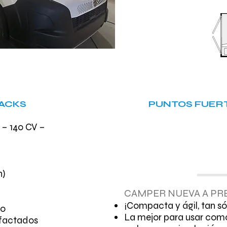
PACKS
PUNTOS FUERT
 – 140 CV –
n)
CAMPER NUEVA A PR
¡Compacta y ágil, tan só
ro
La mejor para usar como
efactados