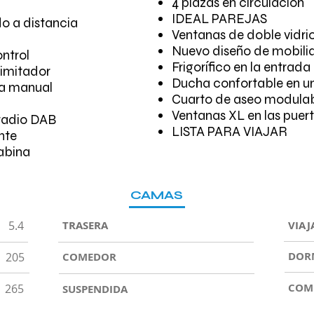
4 plazas en circulación
IDEAL PAREJAS
o a distancia
Ventanas de doble vidri
Nuevo diseño de mobilia
ontrol
Frigorífico en la entrada 
limitador
Ducha confortable en un
na manual
Cuarto de aseo modulab
Ventanas XL en las puert
 radio DAB
LISTA PARA VIAJAR
nte
abina
CAMAS
5.4
TRASERA
VIAJ
DOR
205
COMEDOR
COM
265
SUSPENDIDA