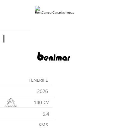
|
TENERIFE
2026
140
CV
5.4
KMS