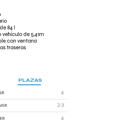
o
rio
de 84 l
 vehículo de 5,41m
le con ventana
as traseras
PLAZAS
AR
4
2-3
MIR
ER
4