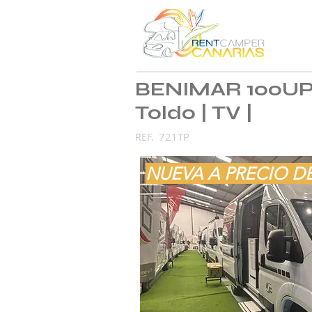
BENIMAR 100UP 
Toldo | TV |
721TP
REF.
NUEVA A PRECIO D