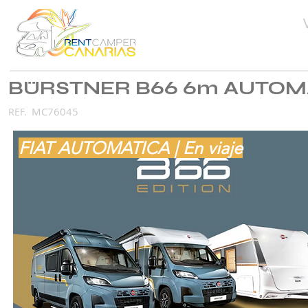
BÜRSTNER B66 6m AUTOM
MC76045
REF.
FIAT AUTOMATICA | En viaje