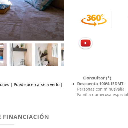
IGIC y gastos matriculación DG
onsultar (*)
C
Descuento 100% IEDMT:
ciones | Puede acercarse a verlo |
Personas con minusvalía
Familia numerosa especia
 FINANCIACIÓN