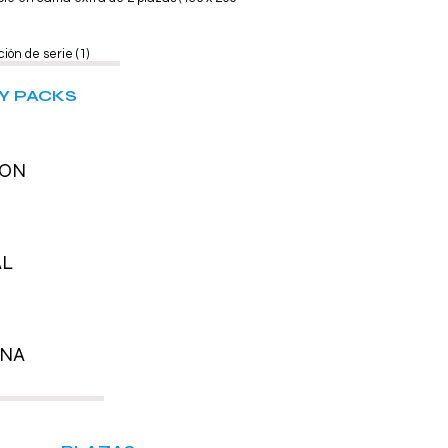
ión de serie (1)
Y PACKS
ION
AL
INA