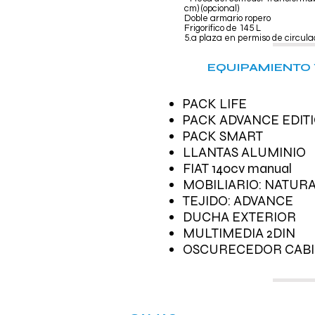
cm) (opcional)
Doble armario ropero
Frigorífico de 145 L
5.a plaza en permiso de circulac
EQUIPAMIENTO 
PACK LIFE
PACK ADVANCE EDIT
PACK SMART
LLANTAS ALUMINIO
FIAT 140cv manual
MOBILIARIO: NATUR
TEJIDO: ADVANCE
DUCHA EXTERIOR
MULTIMEDIA 2DIN
OSCURECEDOR CAB