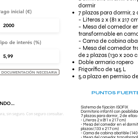
dormir
ago inicial (€)
7 plazas para dormir, 2 
- Literas 2 x (81 x 217 c
- Mesa del comedor en 
transformable en cama 
- Cama de cabina abati
ipo de interés (%)
- Mesa del comedor tr
de 2 plazas (130 x 200 
Doble armario ropero
Frigorífico de 145 L
DOCUMENTACIÓN NECESARIA
5.a plaza en permiso de 
PUNTOS FUERTE
NDO...
Sistema de fijación ISOFIX
Dormitorio infantil con posibili
ra, sin seguro. Con seguro consultar.
7 plazas para dormir, 2 de ellas
- Literas 2 x (81 x 217 cm)
- Mesa del comedor en el dormi
plazas (133 x 217 cm)
- Cama de cabina abatible (140
- Mesa del comedor transformab