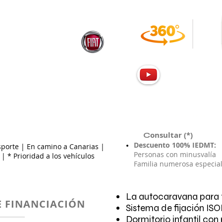
IGIC y gastos matriculación DG
onsultar (*)
C
Descuento 100% IEDMT:
nsporte | En camino a Canarias |
Personas con minusvalía
| * Prioridad a los vehículos
Familia numerosa especia
La autocaravana para t
 FINANCIACIÓN
Sistema de fijación ISO
Dormitorio infantil con