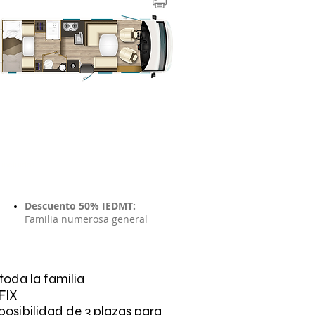
86.063,00€
T incluidos
Descuento 50% IEDMT:
Familia numerosa general
l
oda la familia
FIX
 posibilidad de 3 plazas para