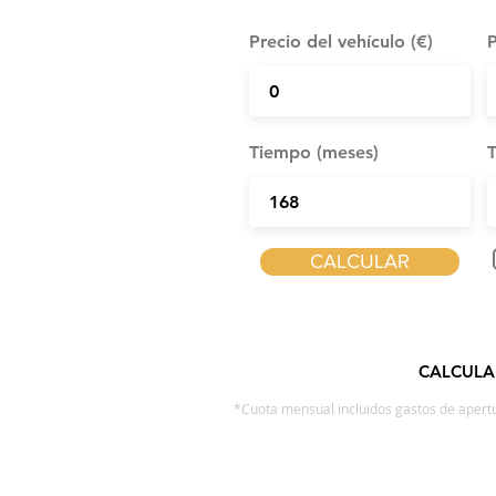
Precio del vehículo (€)
P
Tiempo (meses)
T
CALCULAR
CALCULA
*Cuota mensual incluidos gastos de apertu