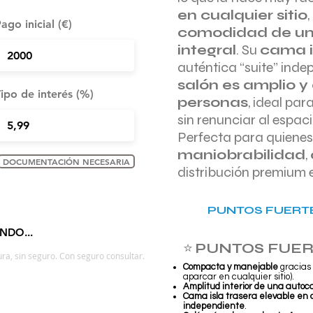
en cualquier sitio
ago inicial (€)
comodidad de u
integral
. Su
cama i
auténtica “suite” inde
salón es amplio 
ipo de interés (%)
personas
, ideal par
sin renunciar al espaci
Perfecta para quiene
maniobrabilidad
,
DOCUMENTACIÓN NECESARIA
distribución premium 
PUNTOS FUERTE
NDO...
⭐
PUNTOS FUER
ra, sin seguro. Con seguro consultar.
Compacta y manejable
gracias 
aparcar en cualquier sitio).
Amplitud interior de una autoc
Cama isla trasera elevable en 
independiente
.