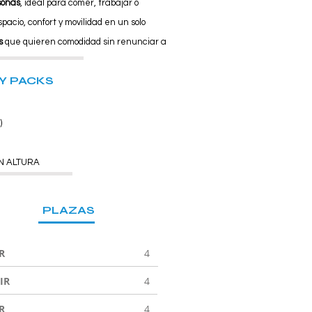
sonas
, ideal para comer, trabajar o
spacio, confort y movilidad en un solo
s
que quieren comodidad sin renunciar a
Y PACKS
)
N ALTURA
PLAZAS
R
4
IR
4
R
4