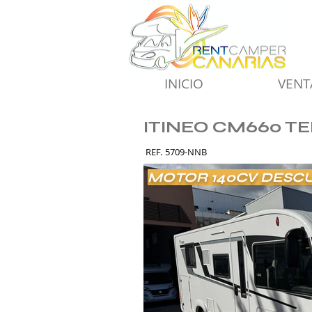
INICIO
VENT
ITINEO CM660 T
REF.
5709-NNB
MOTOR 140CV DESCU