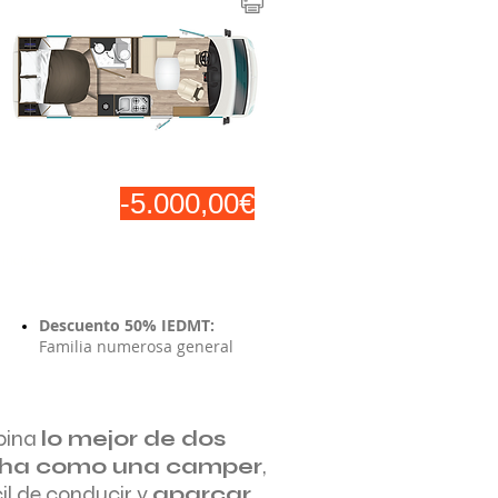
79.500,00€
-5.000,00€
74.500,00€
T incluidos
Descuento 50% IEDMT:
Familia numerosa general
l
bina
lo mejor de dos
cha como una camper
,
il de conducir y
aparcar