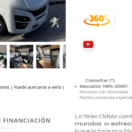
IGIC y gastos matriculación DG
onsultar (*)
C
Descuento 100% IEDMT:
ciones | Puede acercarse a verlo |
Personas con minusvalía
Familia numerosa especia
La Itineo CM660 com
 FINANCIACIÓN
mundos
: es
estre
lo que la hace muy fác