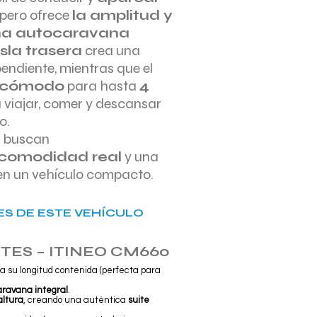
, pero ofrece
la amplitud y
na autocaravana
sla trasera
crea una
pendiente, mientras que el
y cómodo
para hasta
4
a viajar, comer y descansar
o.
s buscan
comodidad real
y una
en un vehículo compacto.
S DE ESTE VEHÍCULO
TES – ITINEO CM660
a su longitud contenida (perfecta para
aravana integral
.
altura
, creando una auténtica
suite