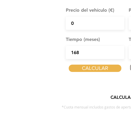
Precio del vehículo (€)
P
Tiempo (meses)
T
CALCULAR
CALCULA
*Cuota mensual incluidos gastos de apertu