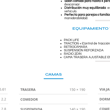
Salón cómodo para hasta 4 per
descansar.
Distribución muy equilibrada
: e
vehículo.
Perfecta para parejas o familia
maniobrabilidad.
EQUIPAMIENTO 
PACK LIFE
TRACTION + (Control de tracción
RETROCÁMARA
SUSPENSIÓN REFORZADA
RADIO 2DIN
CAMA TRASERA AJUSTABLE E
CAMAS
6.61
VIAJA
TRASERA
150 × 190
2.2
DORM
COMEDOR
2.8
COME
SUSPENDIDA
140 × 190