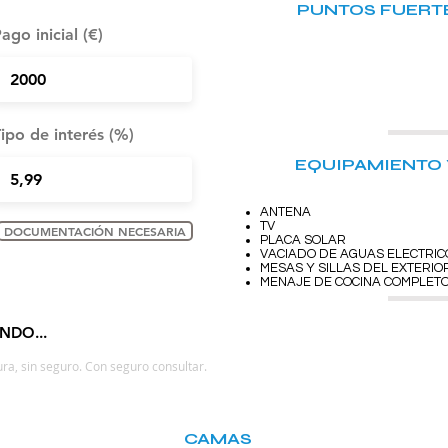
PUNTOS FUERTE
ago inicial (€)
ipo de interés (%)
EQUIPAMIENTO 
ANTENA
TV
DOCUMENTACIÓN NECESARIA
PLACA SOLAR
VACIADO DE AGUAS ELECTRIC
MESAS Y SILLAS DEL EXTERIO
MENAJE DE COCINA COMPLET
NDO...
ra, sin seguro. Con seguro consultar.
CAMAS