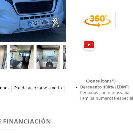
IGIC y gastos matriculación DG
onsultar (*)
C
Descuento 100% IEDMT:
ciones | Puede acercarse a verlo |
Personas con minusvalía
Familia numerosa especia
 FINANCIACIÓN