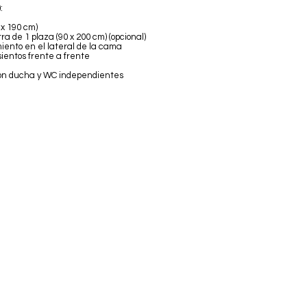
:
 x 190 cm)
a de 1 plaza (90 x 200 cm) (opcional)
nto en el lateral de la cama
sientos frente a frente
con ducha y WC independientes