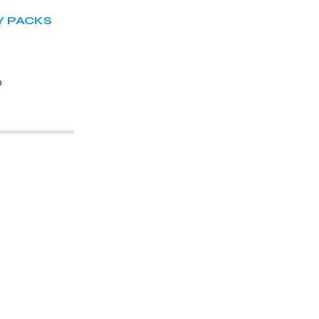
Y PACKS
O